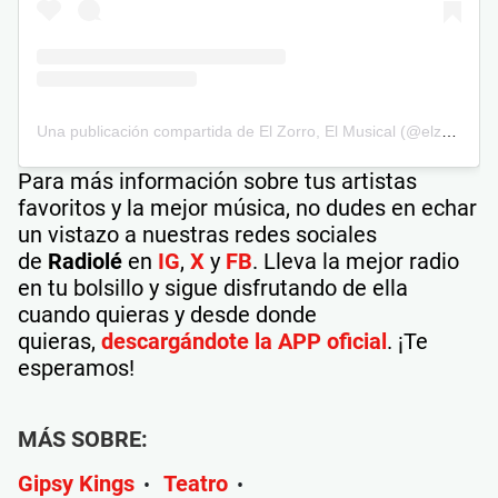
Una publicación compartida de El Zorro, El Musical (@elzorroelmusical)
Para más información sobre tus artistas
favoritos y la mejor música, no dudes en echar
un vistazo a nuestras redes sociales
de
Radiolé
en
IG
,
X
y
FB
. Lleva la mejor radio
en tu bolsillo y sigue disfrutando de ella
cuando quieras y desde donde
quieras,
descargándote la APP oficial
. ¡Te
esperamos!
MÁS SOBRE:
Gipsy Kings
Teatro
•
•