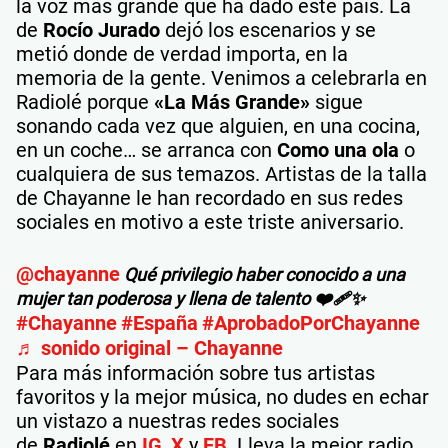
la voz más grande que ha dado este país. La
de
Rocío Jurado
dejó los escenarios y se
metió donde de verdad importa, en la
memoria de la gente. Venimos a celebrarla en
Radiolé porque
«La Más Grande»
sigue
sonando cada vez que alguien, en una cocina,
en un coche… se arranca con
Como una ola
o
cualquiera de sus temazos. Artistas de la talla
de Chayanne le han recordado en sus redes
sociales en motivo a este triste aniversario.
@chayanne
Qué privilegio haber conocido a una
mujer tan poderosa y llena de talento ❤️‍🩹✨
#Chayanne
#España
#AprobadoPorChayanne
♬ sonido original – Chayanne
Para más información sobre tus artistas
favoritos y la mejor música, no dudes en echar
un vistazo a nuestras redes sociales
de
Radiolé
en
IG
,
X
y
FB
. Lleva la mejor radio