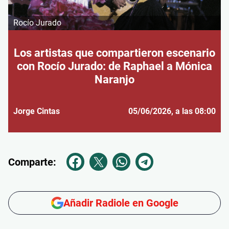
Rocío Jurado
Los artistas que compartieron escenario
con Rocío Jurado: de Raphael a Mónica
Naranjo
Jorge Cintas
05/06/2026
, a las 08:00
Comparte:
Añadir Radiole en Google