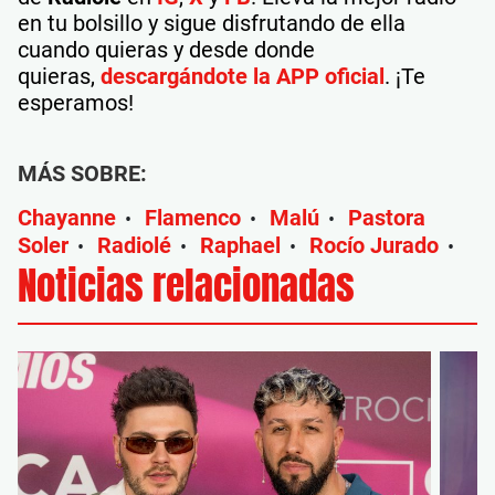
en tu bolsillo y sigue disfrutando de ella
cuando quieras y desde donde
quieras,
descargándote la APP oficial
. ¡Te
esperamos!
MÁS SOBRE:
Chayanne
Flamenco
Malú
Pastora
•
•
•
Soler
Radiolé
Raphael
Rocío Jurado
•
•
•
•
Noticias relacionadas