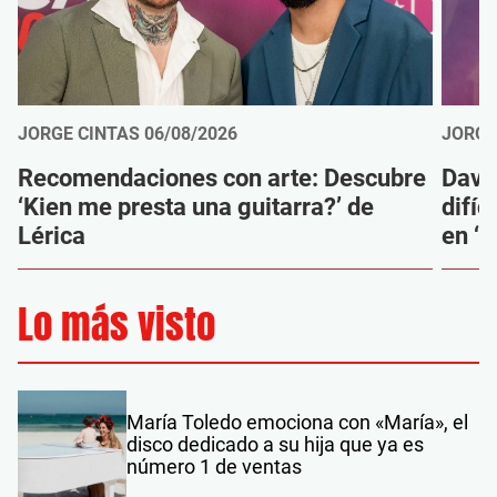
JORGE CINTAS
06/08/2026
JORGE
Recomendaciones con arte: Descubre
Davi
‘Kien me presta una guitarra?’ de
difíc
Lérica
en ‘M
Lo más visto
María Toledo emociona con «María», el
disco dedicado a su hija que ya es
número 1 de ventas