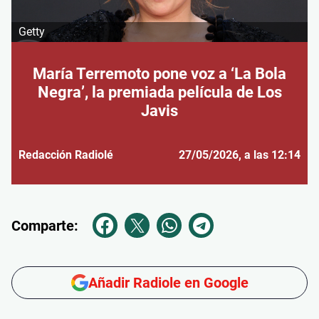
Getty
María Terremoto pone voz a ‘La Bola
Negra’, la premiada película de Los
Javis
Redacción Radiolé
27/05/2026
, a las 12:14
Comparte:
Añadir Radiole en Google