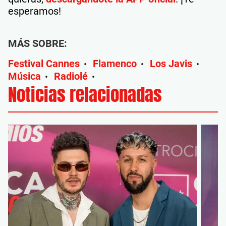
esperamos!
MÁS SOBRE:
Festival Cannes
Flamenco
Los Javis
•
•
•
Música
Radiolé
•
•
Noticias relacionadas