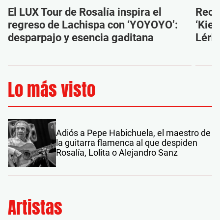
El LUX Tour de Rosalía inspira el
Reco
regreso de Lachispa con ‘YOYOYO’:
‘Kien
desparpajo y esencia gaditana
Léri
Lo más visto
Adiós a Pepe Habichuela, el maestro de
la guitarra flamenca al que despiden
Rosalía, Lolita o Alejandro Sanz
Artistas