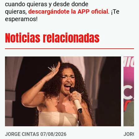
cuando quieras y desde donde
quieras,
descargándote la APP oficial
. ¡Te
esperamos!
Noticias relacionadas
JORGE CINTAS
07/08/2026
JORGE