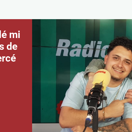
Olé mi
s de
ercé