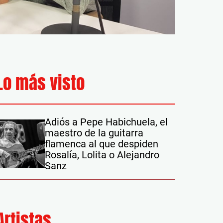
Lo más visto
Adiós a Pepe Habichuela, el
maestro de la guitarra
flamenca al que despiden
Rosalía, Lolita o Alejandro
Sanz
 PADRES EN '¡OLÉ MI GENTE!' CON SERGI ADELL
Artistas