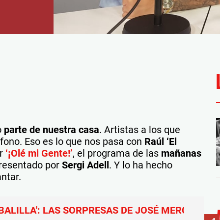
o
parte de nuestra casa
. Artistas a los que
fono. Eso es lo que nos pasa con
Raúl ‘El
or
‘¡Olé mi Gente!’
, el programa de las
mañanas
presentado por
Sergi Adell
. Y lo ha hecho
ntar.
 BALILLA': LAS SORPRESAS DE JOSÉ MERCÉ Y SUS