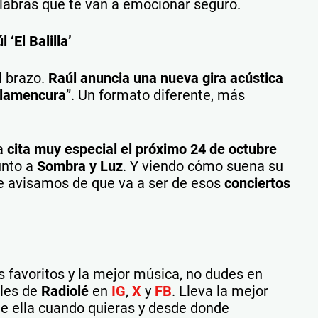
labras que te van a emocionar seguro.
‘El Balilla’
l brazo.
Raúl anuncia una nueva gira acústica
lamencura
”. Un formato diferente, más
na
cita muy especial el próximo 24 de octubre
unto a
Sombra y Luz
. Y viendo cómo suena su
e avisamos de que va a ser de esos
conciertos
 favoritos y la mejor música, no dudes en
ales de
Radiolé
en
IG
,
X
y
FB
. Lleva la mejor
 de ella cuando quieras y desde donde