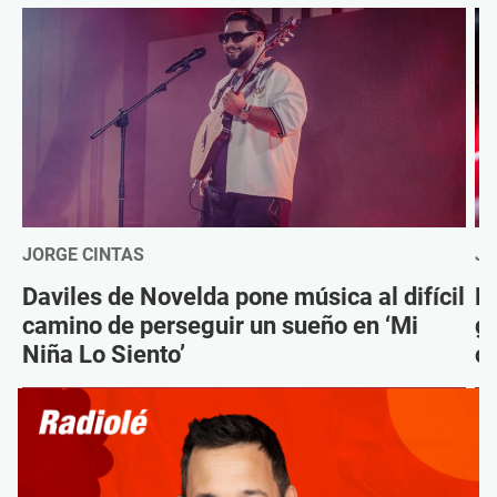
JORGE CINTAS
JO
Daviles de Novelda pone música al difícil
D
camino de perseguir un sueño en ‘Mi
g
Niña Lo Siento’
c