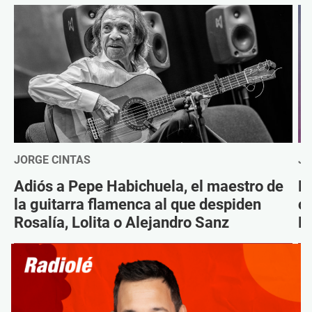
JORGE CINTAS
JO
Adiós a Pepe Habichuela, el maestro de
Da
la guitarra flamenca al que despiden
c
Rosalía, Lolita o Alejandro Sanz
Ni