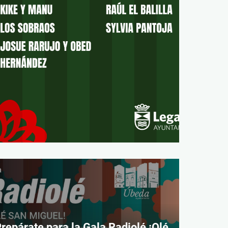
repárate para la Gala Radiolé ¡Olé