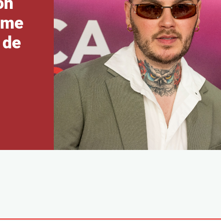
on
 me
 de