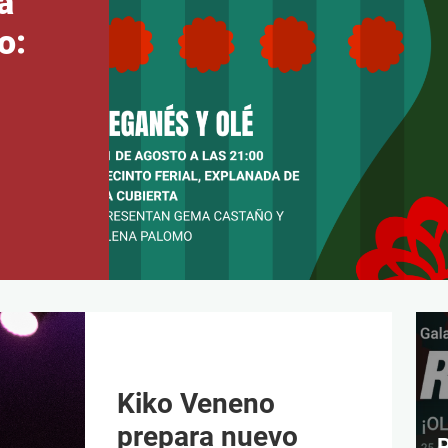
a
o:
Kiko Veneno
prepara nuevo
P