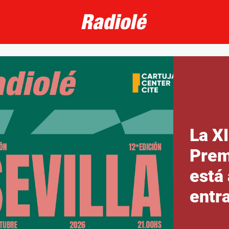
La XI
Prem
está 
entr