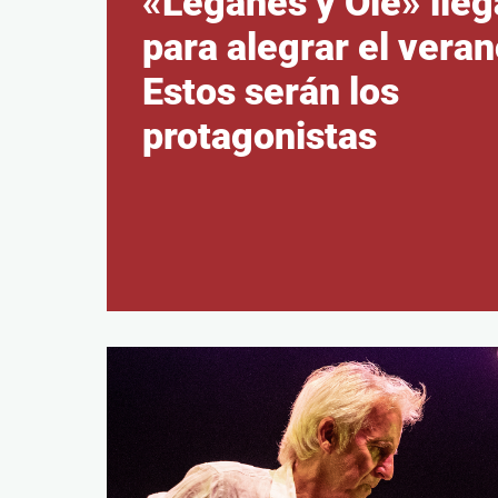
«Leganés y Olé» lleg
para alegrar el veran
Estos serán los
protagonistas