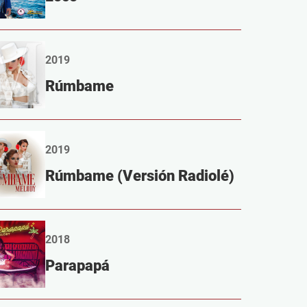
2019
Rúmbame
2019
Rúmbame (Versión Radiolé)
2018
Parapapá