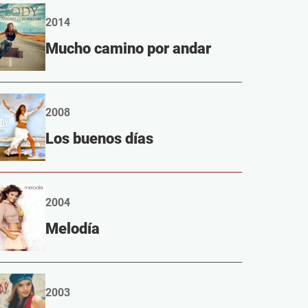
2014
Mucho camino por andar
2008
Los buenos días
2004
Melodía
2003