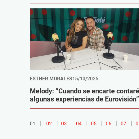
ESTHER MORALES
15/10/2025
Melody: “Cuando se encarte contar
algunas experiencias de Eurovisión”
01
02
03
04
05
06
07
0