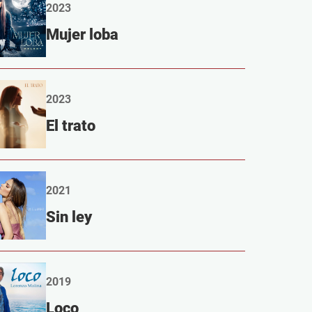
2023
Mujer loba
2023
El trato
2021
Sin ley
2019
Loco