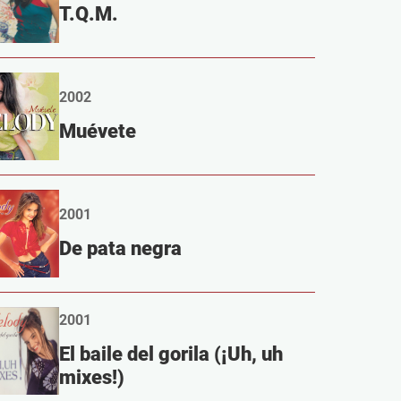
T.Q.M.
2002
Muévete
2001
De pata negra
2001
El baile del gorila (¡Uh, uh
mixes!)