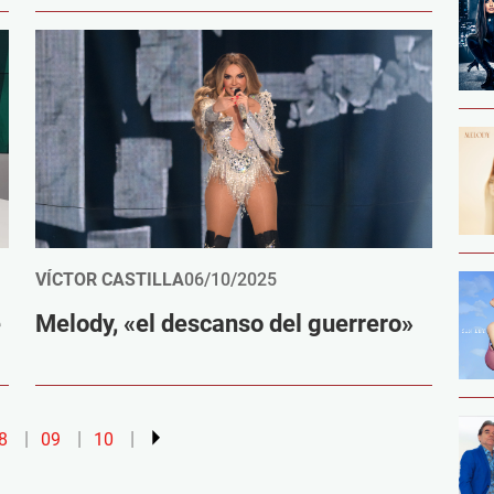
VÍCTOR CASTILLA
06/10/2025
é
Melody, «el descanso del guerrero»
8
09
10