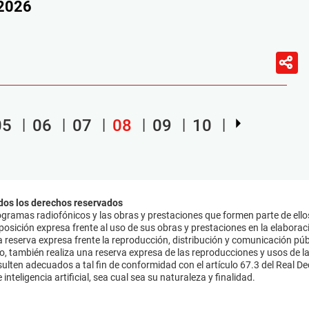
/2026
05
06
07
08
09
10
dos los derechos reservados
ramas radiofónicos y las obras y prestaciones que formen parte de ello
sición expresa frente al uso de sus obras y prestaciones en la elaboració
 reserva expresa frente la reproducción, distribución y comunicación púb
mo, también realiza una reserva expresa de las reproducciones y usos de la
lten adecuados a tal fin de conformidad con el artículo 67.3 del Real Dec
inteligencia artificial, sea cual sea su naturaleza y finalidad.