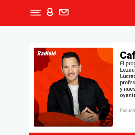
Caf
El pro
Lezau
Lucrec
profe
y nues
oyente
Escúc