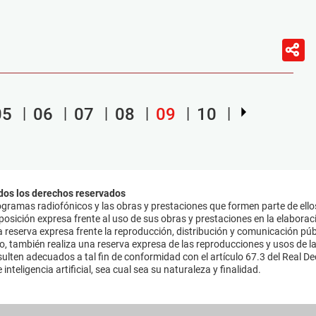
05
06
07
08
09
10
dos los derechos reservados
ramas radiofónicos y las obras y prestaciones que formen parte de ello
sición expresa frente al uso de sus obras y prestaciones en la elaboració
 reserva expresa frente la reproducción, distribución y comunicación púb
mo, también realiza una reserva expresa de las reproducciones y usos de la
lten adecuados a tal fin de conformidad con el artículo 67.3 del Real Dec
inteligencia artificial, sea cual sea su naturaleza y finalidad.