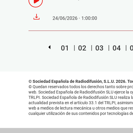
24/06/2026 · 1:00:00
01
02
03
04
© Sociedad Española de Radiodifusión, S.L.U. 2026. To
© Quedan reservados todos los derechos tanto sobre prog
web. Sociedad Española de Radiodifusión SLU ejerce la opo
TRLPI. Sociedad Española de Radiodifusión SLU realiza la
actualidad prevista en el artículo 33.1 del TRLPI, asimis
web a medios de lectura mecánica u otros medios que resu
cualquier utilización de sus contenidos por tecnologías de 