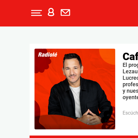
Caf
El pro
Lezau
Lucrec
profe
y nues
oyente
Escúc