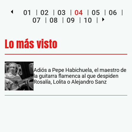
01
02
03
04
05
06
07
08
09
10
Lo más visto
Adiós a Pepe Habichuela, el maestro de
la guitarra flamenca al que despiden
Rosalía, Lolita o Alejandro Sanz