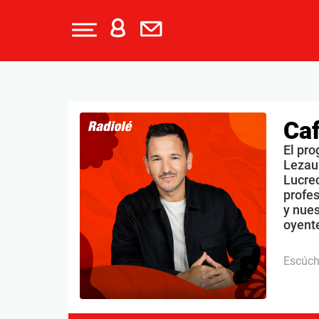
Caf
El pro
Lezau
Lucrec
profe
y nues
oyente
Escúc