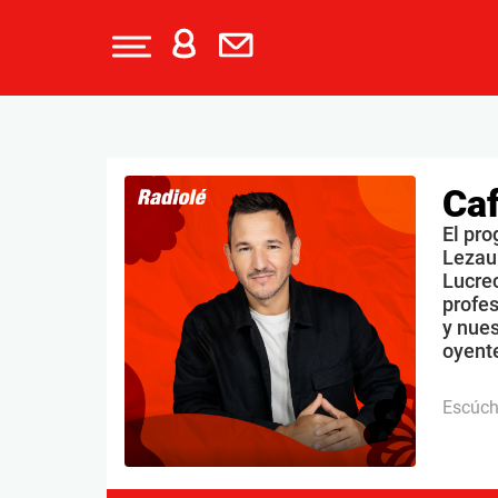
Caf
El pro
Lezau
Lucrec
profe
y nues
oyente
Escúc