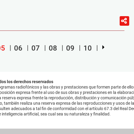
05
06
07
08
09
10
dos los derechos reservados
ramas radiofónicos y las obras y prestaciones que formen parte de ello
sición expresa frente al uso de sus obras y prestaciones en la elaboració
 reserva expresa frente la reproducción, distribución y comunicación púb
mo, también realiza una reserva expresa de las reproducciones y usos de la
lten adecuados a tal fin de conformidad con el artículo 67.3 del Real Dec
inteligencia artificial, sea cual sea su naturaleza y finalidad.