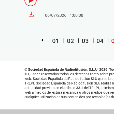
06/07/2026 · 1:00:00
01
02
03
04
© Sociedad Española de Radiodifusión, S.L.U. 2026. To
© Quedan reservados todos los derechos tanto sobre prog
web. Sociedad Española de Radiodifusión SLU ejerce la opo
TRLPI. Sociedad Española de Radiodifusión SLU realiza la
actualidad prevista en el artículo 33.1 del TRLPI, asimis
web a medios de lectura mecánica u otros medios que resu
cualquier utilización de sus contenidos por tecnologías de 