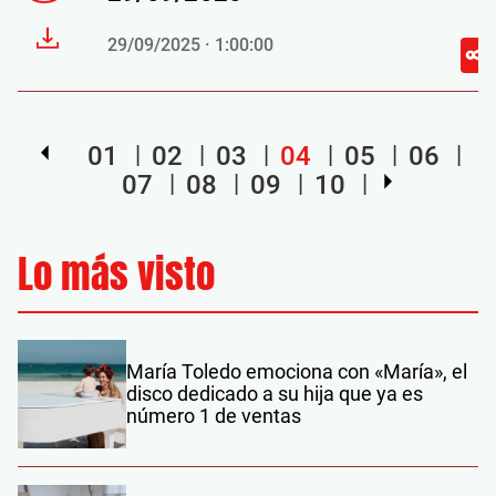
29/09/2025 · 1:00:00
01
02
03
04
05
06
07
08
09
10
Lo más visto
María Toledo emociona con «María», el
disco dedicado a su hija que ya es
número 1 de ventas