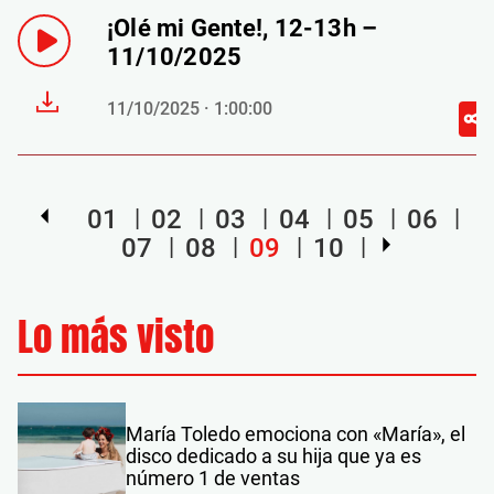
¡Olé mi Gente!, 12-13h –
11/10/2025
11/10/2025 · 1:00:00
01
02
03
04
05
06
07
08
09
10
Lo más visto
María Toledo emociona con «María», el
disco dedicado a su hija que ya es
número 1 de ventas