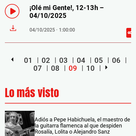
¡Olé mi Gente!, 12-13h –
04/10/2025
04/10/2025 · 1:00:00
01
02
03
04
05
06
07
08
09
10
Lo más visto
Adiós a Pepe Habichuela, el maestro de
la guitarra flamenca al que despiden
Rosalía, Lolita o Alejandro Sanz