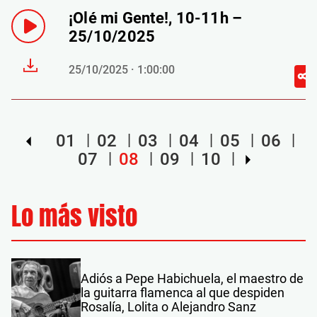
¡Olé mi Gente!, 10-11h –
25/10/2025
25/10/2025 · 1:00:00
01
02
03
04
05
06
07
08
09
10
Lo más visto
Adiós a Pepe Habichuela, el maestro de
la guitarra flamenca al que despiden
Rosalía, Lolita o Alejandro Sanz