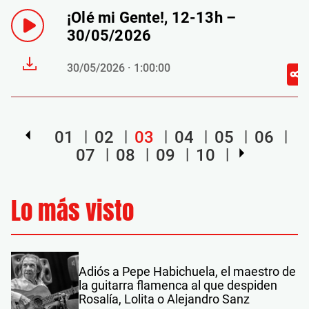
¡Olé mi Gente!, 12-13h –
30/05/2026
30/05/2026 · 1:00:00
01
02
03
04
05
06
07
08
09
10
Lo más visto
Adiós a Pepe Habichuela, el maestro de
la guitarra flamenca al que despiden
Rosalía, Lolita o Alejandro Sanz