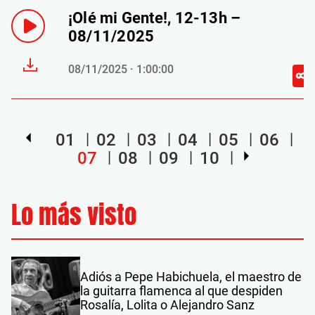
¡Olé mi Gente!, 12-13h –
08/11/2025
08/11/2025 · 1:00:00
01
02
03
04
05
06
07
08
09
10
Lo más visto
Adiós a Pepe Habichuela, el maestro de
la guitarra flamenca al que despiden
Rosalía, Lolita o Alejandro Sanz