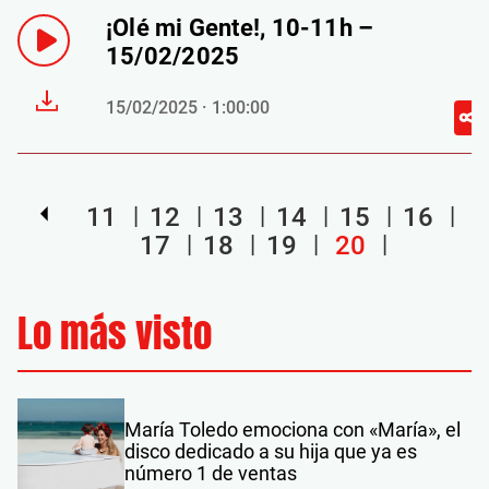
¡Olé mi Gente!, 10-11h –
15/02/2025
15/02/2025 · 1:00:00
11
12
13
14
15
16
17
18
19
20
Lo más visto
María Toledo emociona con «María», el
disco dedicado a su hija que ya es
número 1 de ventas