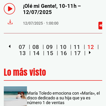
¡Olé mi Gente!, 10-11h –
12/07/2025
12/07/2025 · 1:00:00
07
08
09
10
11
12
13
14
15
16
17
Lo más visto
María Toledo emociona con «María», el
disco dedicado a su hija que ya es
número 1 de ventas