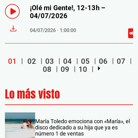
¡Olé mi Gente!, 12-13h –
04/07/2026
04/07/2026 · 1:00:00
01
02
03
04
05
06
07
08
09
10
Lo más visto
María Toledo emociona con «María», el
disco dedicado a su hija que ya es
número 1 de ventas