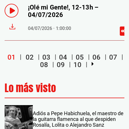
¡Olé mi Gente!, 12-13h –
04/07/2026
04/07/2026 · 1:00:00
01
02
03
04
05
06
07
08
09
10
Lo más visto
Adiós a Pepe Habichuela, el maestro de
la guitarra flamenca al que despiden
Rosalía, Lolita o Alejandro Sanz