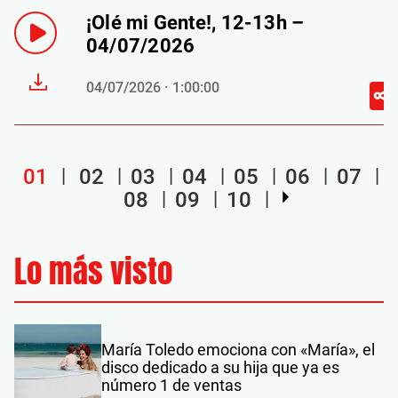
¡Olé mi Gente!, 12-13h –
04/07/2026
04/07/2026 · 1:00:00
01
02
03
04
05
06
07
08
09
10
Lo más visto
María Toledo emociona con «María», el
disco dedicado a su hija que ya es
número 1 de ventas