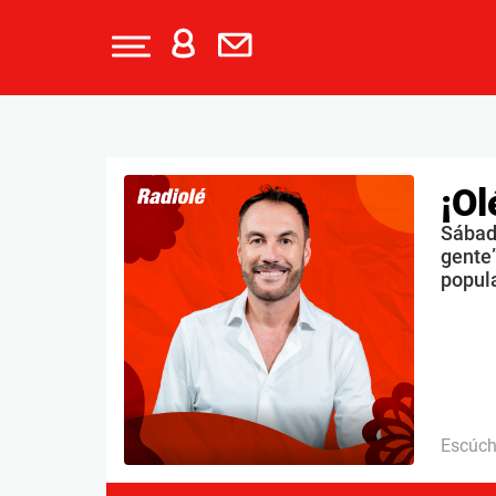
¡Ol
Sábado
gente”
popul
Escúc