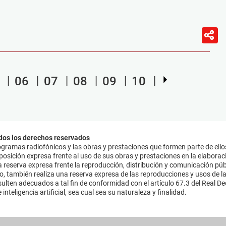
06
07
08
09
10
dos los derechos reservados
ramas radiofónicos y las obras y prestaciones que formen parte de ello
sición expresa frente al uso de sus obras y prestaciones en la elaboració
 reserva expresa frente la reproducción, distribución y comunicación púb
mo, también realiza una reserva expresa de las reproducciones y usos de la
lten adecuados a tal fin de conformidad con el artículo 67.3 del Real Dec
inteligencia artificial, sea cual sea su naturaleza y finalidad.