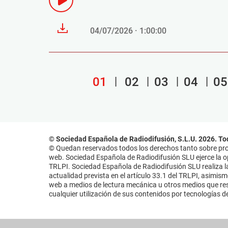
04/07/2026 · 1:00:00
01
02
03
04
05
© Sociedad Española de Radiodifusión, S.L.U. 2026. To
© Quedan reservados todos los derechos tanto sobre prog
web. Sociedad Española de Radiodifusión SLU ejerce la opo
TRLPI. Sociedad Española de Radiodifusión SLU realiza la
actualidad prevista en el artículo 33.1 del TRLPI, asimis
web a medios de lectura mecánica u otros medios que resu
cualquier utilización de sus contenidos por tecnologías de 