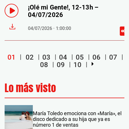
¡Olé mi Gente!, 12-13h –
04/07/2026
04/07/2026 · 1:00:00
01
02
03
04
05
06
07
08
09
10
Lo más visto
María Toledo emociona con «María», el
disco dedicado a su hija que ya es
número 1 de ventas