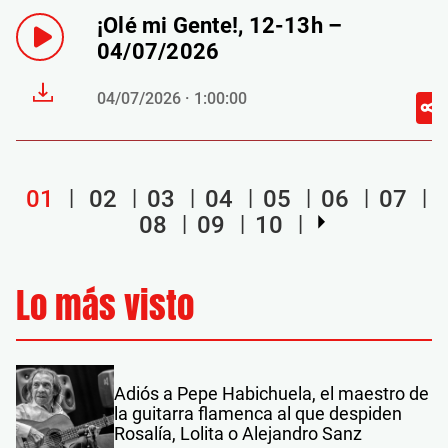
¡Olé mi Gente!, 12-13h –
04/07/2026
04/07/2026 · 1:00:00
01
02
03
04
05
06
07
08
09
10
Lo más visto
Adiós a Pepe Habichuela, el maestro de
la guitarra flamenca al que despiden
Rosalía, Lolita o Alejandro Sanz