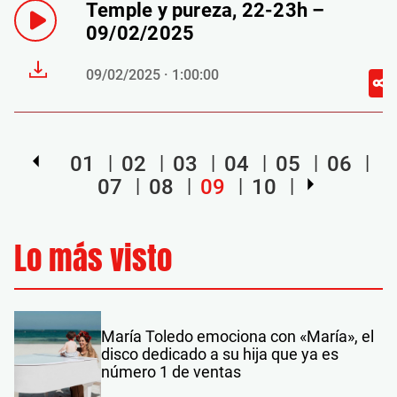
Temple y pureza, 22-23h –
09/02/2025
09/02/2025 · 1:00:00
01
02
03
04
05
06
07
08
09
10
Lo más visto
María Toledo emociona con «María», el
disco dedicado a su hija que ya es
número 1 de ventas