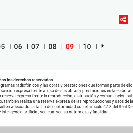
05
06
07
08
09
10
dos los derechos reservados
ramas radiofónicos y las obras y prestaciones que formen parte de ello
sición expresa frente al uso de sus obras y prestaciones en la elaboració
 reserva expresa frente la reproducción, distribución y comunicación púb
mo, también realiza una reserva expresa de las reproducciones y usos de la
lten adecuados a tal fin de conformidad con el artículo 67.3 del Real Dec
inteligencia artificial, sea cual sea su naturaleza y finalidad.