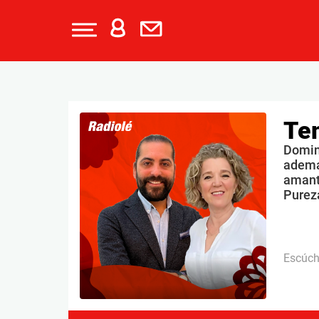
Te
Doming
ademá
amante
Purez
Escúc