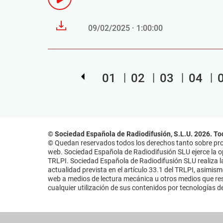
09/02/2025 · 1:00:00
01
02
03
04
© Sociedad Española de Radiodifusión, S.L.U. 2026. To
© Quedan reservados todos los derechos tanto sobre prog
web. Sociedad Española de Radiodifusión SLU ejerce la opo
TRLPI. Sociedad Española de Radiodifusión SLU realiza la
actualidad prevista en el artículo 33.1 del TRLPI, asimis
web a medios de lectura mecánica u otros medios que resu
cualquier utilización de sus contenidos por tecnologías de 