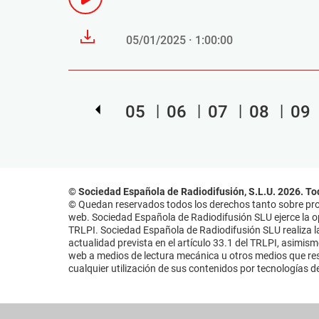
05/01/2025 · 1:00:00
05
06
07
08
09
© Sociedad Española de Radiodifusión, S.L.U. 2026. To
© Quedan reservados todos los derechos tanto sobre prog
web. Sociedad Española de Radiodifusión SLU ejerce la opo
TRLPI. Sociedad Española de Radiodifusión SLU realiza la
actualidad prevista en el artículo 33.1 del TRLPI, asimis
web a medios de lectura mecánica u otros medios que resu
cualquier utilización de sus contenidos por tecnologías de 