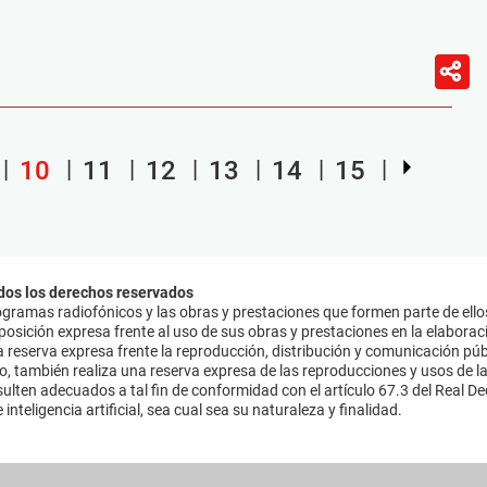
10
11
12
13
14
15
dos los derechos reservados
ramas radiofónicos y las obras y prestaciones que formen parte de ello
sición expresa frente al uso de sus obras y prestaciones en la elaboració
 reserva expresa frente la reproducción, distribución y comunicación púb
mo, también realiza una reserva expresa de las reproducciones y usos de la
lten adecuados a tal fin de conformidad con el artículo 67.3 del Real Dec
inteligencia artificial, sea cual sea su naturaleza y finalidad.