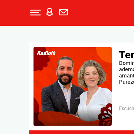
Te
Doming
ademá
amante
Purez
Escúc