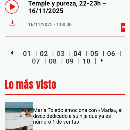
Temple y pureza, 22-23h –
16/11/2025
16/11/2025 · 1:00:00
01
02
03
04
05
06
07
08
09
10
Lo más visto
María Toledo emociona con «María», el
disco dedicado a su hija que ya es
número 1 de ventas