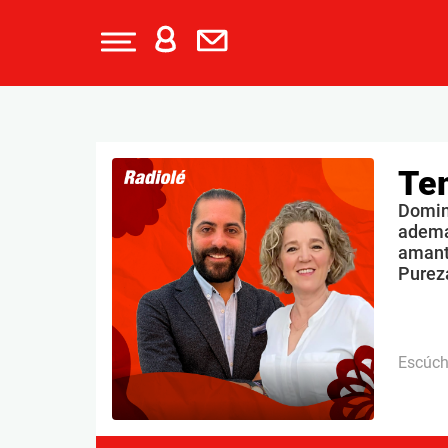
Te
Doming
ademá
amante
Purez
Escúc