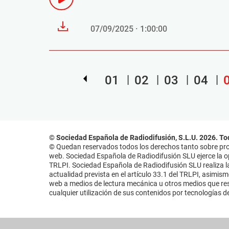
07/09/2025 · 1:00:00
01
02
03
04
© Sociedad Española de Radiodifusión, S.L.U. 2026. To
© Quedan reservados todos los derechos tanto sobre prog
web. Sociedad Española de Radiodifusión SLU ejerce la opo
TRLPI. Sociedad Española de Radiodifusión SLU realiza la
actualidad prevista en el artículo 33.1 del TRLPI, asimis
web a medios de lectura mecánica u otros medios que resu
cualquier utilización de sus contenidos por tecnologías de 