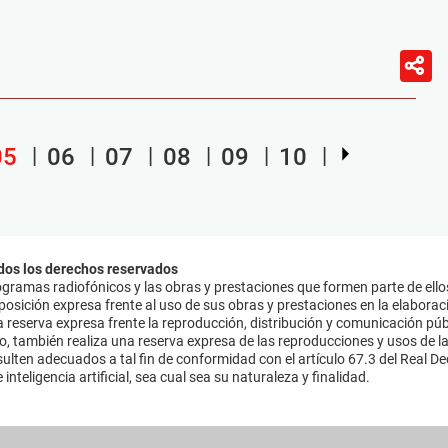
05
06
07
08
09
10
dos los derechos reservados
ramas radiofónicos y las obras y prestaciones que formen parte de ello
sición expresa frente al uso de sus obras y prestaciones en la elaboració
 reserva expresa frente la reproducción, distribución y comunicación púb
mo, también realiza una reserva expresa de las reproducciones y usos de la
lten adecuados a tal fin de conformidad con el artículo 67.3 del Real Dec
inteligencia artificial, sea cual sea su naturaleza y finalidad.