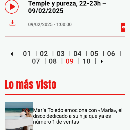
Temple y pureza, 22-23h –
09/02/2025
09/02/2025 · 1:00:00
01
02
03
04
05
06
07
08
09
10
Lo más visto
María Toledo emociona con «María», el
disco dedicado a su hija que ya es
número 1 de ventas