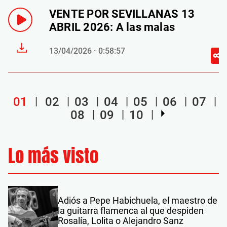
VENTE POR SEVILLANAS 13
ABRIL 2026: A las malas
13/04/2026 · 0:58:57
01
02
03
04
05
06
07
08
09
10
Lo más visto
Adiós a Pepe Habichuela, el maestro de
la guitarra flamenca al que despiden
Rosalía, Lolita o Alejandro Sanz