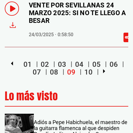
VENTE POR SEVILLANAS 24
MARZO 2025: SI NO TE LLEGO A
BESAR
24/03/2025 · 0:58:50
01
02
03
04
05
06
07
08
09
10
Lo más visto
Adiós a Pepe Habichuela, el maestro de
la guitarra flamenca al que despiden