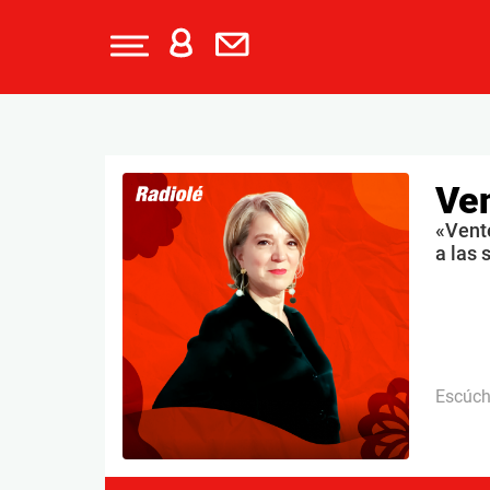
Ven
«Vent
a las 
Escúc