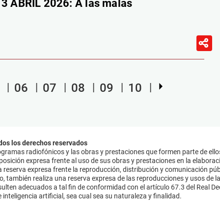
 ABRIL 2026: A las malas
06
07
08
09
10
dos los derechos reservados
ramas radiofónicos y las obras y prestaciones que formen parte de ello
sición expresa frente al uso de sus obras y prestaciones en la elaboració
 reserva expresa frente la reproducción, distribución y comunicación púb
mo, también realiza una reserva expresa de las reproducciones y usos de la
lten adecuados a tal fin de conformidad con el artículo 67.3 del Real Dec
inteligencia artificial, sea cual sea su naturaleza y finalidad.