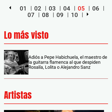
01
02
03
04
05
06
07
08
09
10
Lo más visto
Adiós a Pepe Habichuela, el maestro de
la guitarra flamenca al que despiden
Rosalía, Lolita o Alejandro Sanz
Artistas