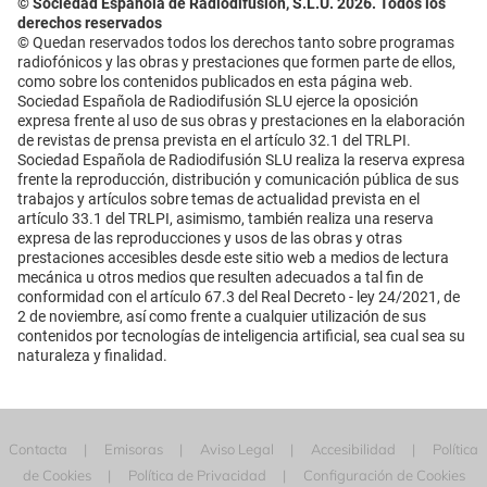
© Sociedad Española de Radiodifusión, S.L.U. 2026. Todos los
derechos reservados
© Quedan reservados todos los derechos tanto sobre programas
radiofónicos y las obras y prestaciones que formen parte de ellos,
como sobre los contenidos publicados en esta página web.
Sociedad Española de Radiodifusión SLU ejerce la oposición
expresa frente al uso de sus obras y prestaciones en la elaboración
de revistas de prensa prevista en el artículo 32.1 del TRLPI.
Sociedad Española de Radiodifusión SLU realiza la reserva expresa
frente la reproducción, distribución y comunicación pública de sus
trabajos y artículos sobre temas de actualidad prevista en el
artículo 33.1 del TRLPI, asimismo, también realiza una reserva
expresa de las reproducciones y usos de las obras y otras
prestaciones accesibles desde este sitio web a medios de lectura
mecánica u otros medios que resulten adecuados a tal fin de
conformidad con el artículo 67.3 del Real Decreto - ley 24/2021, de
2 de noviembre, así como frente a cualquier utilización de sus
contenidos por tecnologías de inteligencia artificial, sea cual sea su
naturaleza y finalidad.
Contacta
Emisoras
Aviso Legal
Accesibilidad
Política
de Cookies
Política de Privacidad
Configuración de Cookies