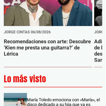
JORGE CINTAS
06/08/2026
JORGE
Recomendaciones con arte: Descubre
Adió
‘Kien me presta una guitarra?’ de
de la
Lérica
despi
Sanz
Lo más visto
María Toledo emociona con «María», el
disco dedicado a su hija que ya es