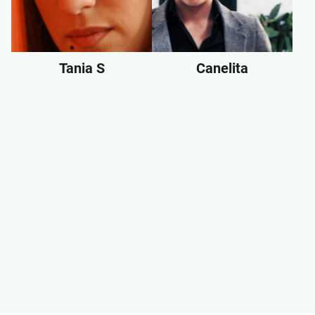
Tania S
Canelita