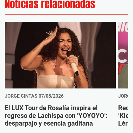
Noticias relacionadas
JORGE CINTAS
07/08/2026
JORGE
El LUX Tour de Rosalía inspira el
Reco
regreso de Lachispa con ‘YOYOYO’:
‘Kien
desparpajo y esencia gaditana
Léri