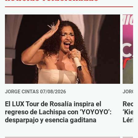
JORGE CINTAS
07/08/2026
JORGE
El LUX Tour de Rosalía inspira el
Reco
regreso de Lachispa con ‘YOYOYO’:
‘Kien
desparpajo y esencia gaditana
Léri