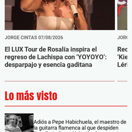
JORGE CINTAS
07/08/2026
JORGE
El LUX Tour de Rosalía inspira el
Reco
regreso de Lachispa con ‘YOYOYO’:
‘Kien
desparpajo y esencia gaditana
Léri
Lo más visto
Adiós a Pepe Habichuela, el maestro de
la guitarra flamenca al que despiden