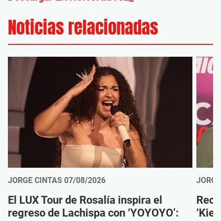
Noticias relacionadas
JORGE CINTAS
07/08/2026
JORGE
El LUX Tour de Rosalía inspira el
Reco
regreso de Lachispa con ‘YOYOYO’:
‘Kien