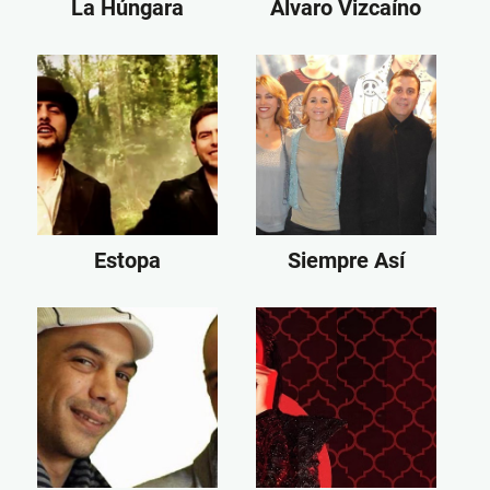
La Húngara
Álvaro Vizcaíno
Estopa
Siempre Así