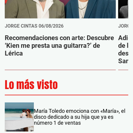
JORGE CINTAS
06/08/2026
JORGE
Recomendaciones con arte: Descubre
Adió
‘Kien me presta una guitarra?’ de
de la
Lérica
despi
Sanz
Lo más visto
María Toledo emociona con «María», el
disco dedicado a su hija que ya es
número 1 de ventas