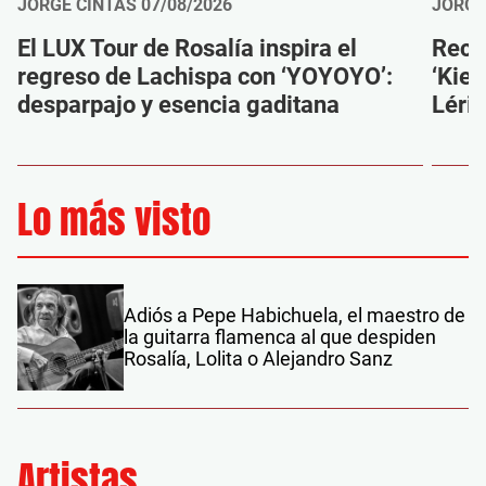
JORGE CINTAS
07/08/2026
JORGE
El LUX Tour de Rosalía inspira el
Reco
regreso de Lachispa con ‘YOYOYO’:
‘Kien
desparpajo y esencia gaditana
Léri
Lo más visto
Adiós a Pepe Habichuela, el maestro de
la guitarra flamenca al que despiden
Rosalía, Lolita o Alejandro Sanz
Artistas