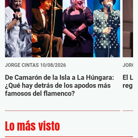
JORGE CINTAS
10/08/2026
JORGE
De Camarón de la Isla a La Húngara:
El LU
¿Qué hay detrás de los apodos más
regr
famosos del flamenco?
Lo más visto