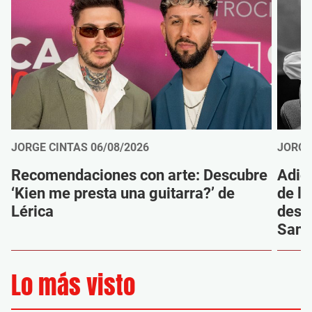
JORGE CINTAS
06/08/2026
JORGE
Recomendaciones con arte: Descubre
Adió
‘Kien me presta una guitarra?’ de
de la
Lérica
despi
Sanz
Lo más visto