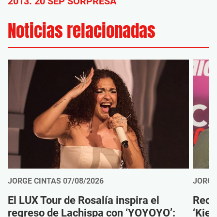
2013. 20 SEP SORPRESA
Noticias relacionadas
JORGE CINTAS
07/08/2026
JORGE
El LUX Tour de Rosalía inspira el
Reco
regreso de Lachispa con ‘YOYOYO’:
‘Kien